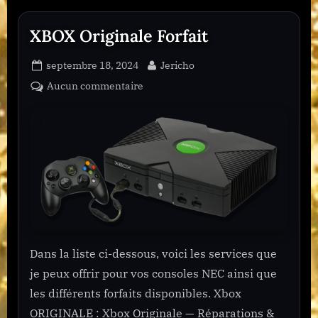
e
1
XBOX Originale Forfait
3
Posted
By
septembre 18, 2024
Jericho
on
sur
Aucun commentaire
XBOX
Originale
Forfait
Dans la liste ci-dessous, voici les services que
je peux offrir pour vos consoles NEC ainsi que
les différents forfaits disponibles. Xbox
ORIGINALE : Xbox Originale — Réparations &