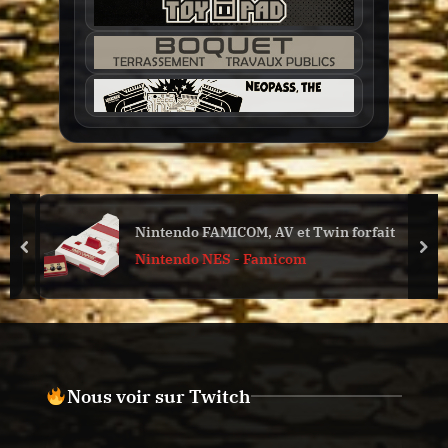
, AV et Twin forfait
Grille des tarifs
prev
nex
Famicom
Réparations, modific
Nous voir sur Twitch