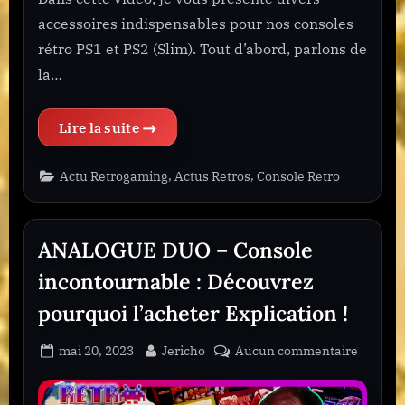
accessoires indispensables pour nos consoles
rétro PS1 et PS2 (Slim). Tout d’abord, parlons de
la…
“CES OUTILS INDISPENSABLES VONT TRANSFORMER VOS CONSOLES RÉTRO PLAYSTATION !”
,
,
Actu Retrogaming
Actus Retros
Console Retro
ANALOGUE DUO – Console
incontournable : Découvrez
pourquoi l’acheter Explication !
Posted
By
sur
mai 20, 2023
Jericho
Aucun commentaire
on
ANALO
DUO