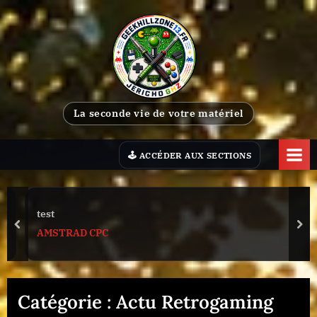
Skip
to
content
G
La seconde vie de votre matériel
e
e
k
H
i
test
l
prev
nex
AMSTRAD CPC
l
Z
o
Catégorie :
Actu Retrogaming
n