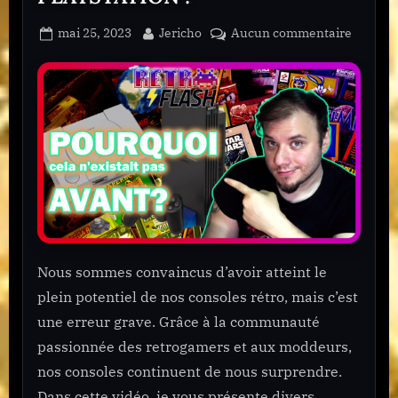
Posted
By
sur
mai 25, 2023
Jericho
Aucun commentaire
on
CES
OUTILS
INDISP
VONT
TRANS
VOS
CONSO
RÉTRO
PLAYST
!
Nous sommes convaincus d’avoir atteint le
plein potentiel de nos consoles rétro, mais c’est
une erreur grave. Grâce à la communauté
passionnée des retrogamers et aux moddeurs,
nos consoles continuent de nous surprendre.
Dans cette vidéo, je vous présente divers