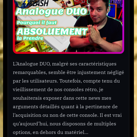
–
Console
inconto
:
Découv
pourqu
l’achete
Explica
!
L’Analogue DUO, malgré ses caractéristiques
remarquables, semble être injustement négligé
par les utilisateurs. Toutefois, compte tenu du
vieillissement de nos consoles rétro, je
souhaiterais exposer dans cette news mes
arguments détaillés quant à la pertinence de
l’acquisition ou non de cette console. Il est vrai
qu’aujourd’hui, nous disposons de multiples
options, en dehors du matériel…