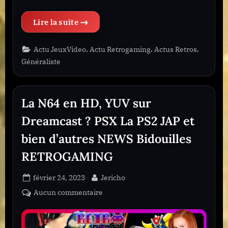
“ANALOGUE DUO – Console incontournable : Découvrez pourquoi l’acheter Explication !”
,
,
,
Actu JeuxVideo
Actu Retrogaming
Actus Retros
Généraliste
La N64 en HD, YUV sur
Dreamcast ? PSX La PS2 JAP et
bien d’autres NEWS Bidouilles
RETROGAMING
Posted
By
février 24, 2023
Jericho
on
sur
Aucun commentaire
La
N64
en