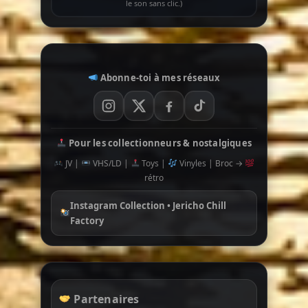
le son sans clic.)
Abonne-toi à mes réseaux
Pour les collectionneurs & nostalgiques
JV |
VHS/LD |
Toys |
Vinyles | Broc →
rétro
Instagram Collection • Jericho Chill
Factory
Partenaires