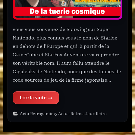
jeu
CULTE
vous vous souvenez de Starwing sur Super
Nintendo, plus connus sous le nom de Starfox
en dehors de l’Europe et qui, à partir de la
GameCube et StarFox Adventure va reprendre
son véritable nom. Il aura fallu attendre le
Gigaleaks de Nintendo, pour que des tonnes de
code sources de jeu de la firme japonaise…
“STARFOX EX le Patch qui ravive un jeu CULTE”
,
,
Actu Retrogaming
Actus Retros
Jeux Retro