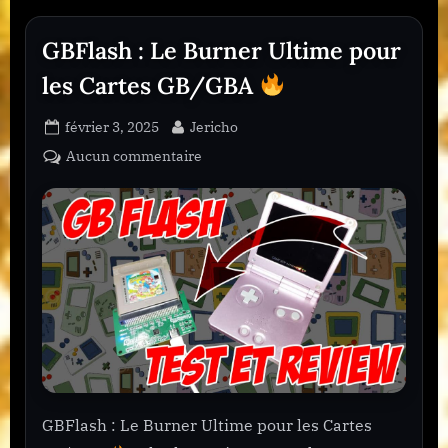
e
1
GBFlash : Le Burner Ultime pour
3
les Cartes GB/GBA
Posted
By
février 3, 2025
Jericho
on
sur
Aucun commentaire
GBFlash
:
Le
Burner
Ultime
pour
les
Cartes
GB/GBA
GBFlash : Le Burner Ultime pour les Cartes