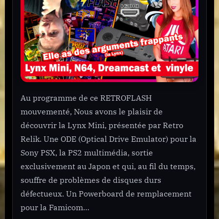
HD,
YUV
sur
Dreamcast
?
PSX
La
PS2
Au programme de ce RETROFLASH
JAP
mouvementé, Nous avons le plaisir de
et
bien
découvrir la Lynx Mini, présentée par Retro
d’autres
Relik. Une ODE (Optical Drive Emulator) pour la
NEWS
Sony PSX, la PS2 multimédia, sortie
Bidouilles
exclusivement au Japon et qui, au fil du temps,
RETROGAMING
souffre de problèmes de disques durs
défectueux. Un Powerboard de remplacement
pour la Famicom…