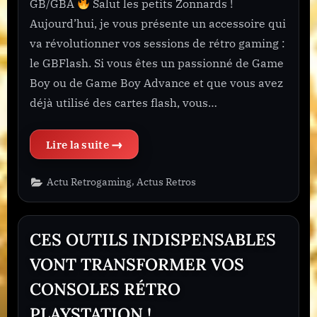
GB/GBA
Salut les petits Zonnards !
Aujourd’hui, je vous présente un accessoire qui
va révolutionner vos sessions de rétro gaming :
le GBFlash. Si vous êtes un passionné de Game
Boy ou de Game Boy Advance et que vous avez
déjà utilisé des cartes flash, vous…
“GBFlash : Le Burner Ultime pour les Cartes GB/GBA
,
Actu Retrogaming
Actus Retros
CES OUTILS INDISPENSABLES
VONT TRANSFORMER VOS
CONSOLES RÉTRO
PLAYSTATION !