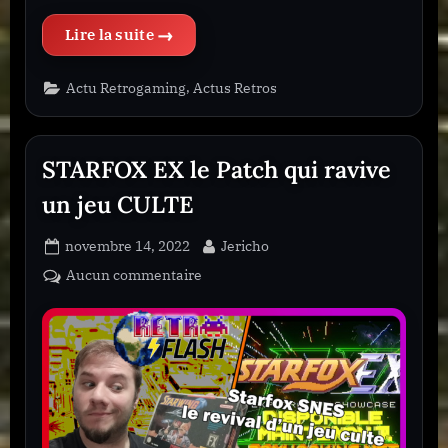
“La N64 en HD, YUV sur Dreamcast ? PSX La PS2 JAP et bien d’autres NEWS Bidouilles RETROGAMING”
,
Actu Retrogaming
Actus Retros
STARFOX EX le Patch qui ravive
un jeu CULTE
Posted
By
novembre 14, 2022
Jericho
on
sur
Aucun commentaire
STARFOX
EX
le
Patch
qui
ravive
un