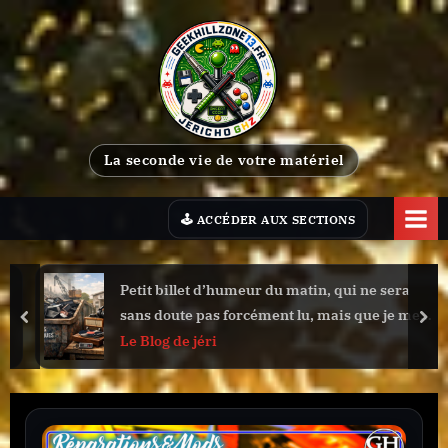
Skip
to
content
G
La seconde vie de votre matériel
e
e
k
H
Petit billet d’humeur du matin, qui ne sera
i
sans doute pas forcément lu, mais que je me
l
prev
nex
devais de vous confier.
Le Blog de jéri
l
Z
o
n