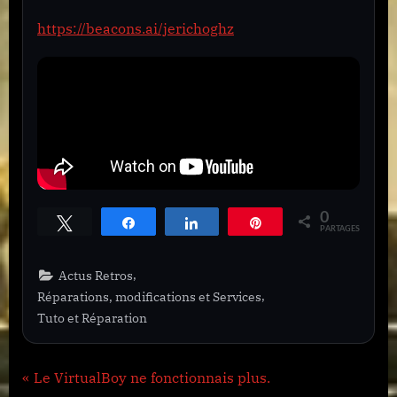
https://beacons.ai/jerichoghz
0
Tweetez
Partagez
Partagez
Épingle
PARTAGES
,
Actus Retros
,
Réparations, modifications et Services
Tuto et Réparation
Navigation
P
Le VirtualBoy ne fonctionnais plus.