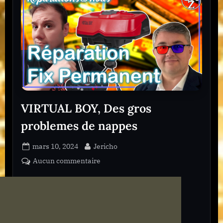
e
1
3
VIRTUAL BOY, Des gros
problemes de nappes
Posted
By
mars 10, 2024
Jericho
on
sur
Aucun commentaire
VIRTUAL
BOY,
Des
gros
problemes