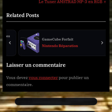
r
N
Le Tuner AMSTRAD MP-3 en RGB
de
e
e
Related Posts
l’article
v
x
i
t
o
P
tes
u
o
GameCube Forfait
s
s
prev
next
Nintendo Réparation
P
t
o
:
Laisser un commentaire
s
t
Vous devez
vous connecter
pour publier un
:
commentaire.