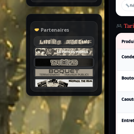
Ré
Tar
Partenaires
Produ
Conde
Bouto
Caout
Entre