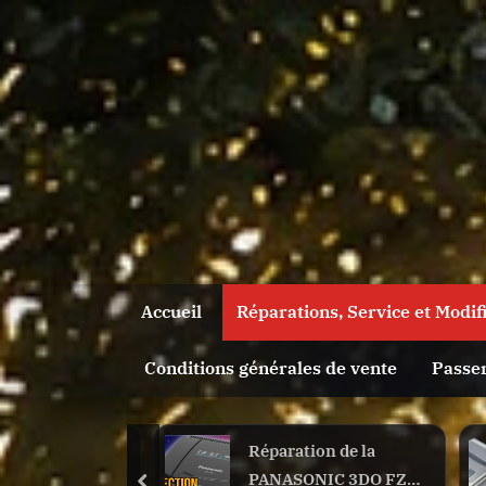
Skip
to
content
Accueil
Réparations, Service et Modif
Conditions générales de vente
Passe
Toggle
sub-
menu
–
Réparation de la
S
PANASONIC 3DO FZ-
S
Toggle