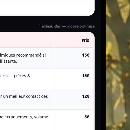
Tableau clair — mobile optimisé
Prix
himiques recommandé si
15€
llissante.
ers) — pièces &
15€
 un meilleur contact des
12€
me : craquements, volume
5€