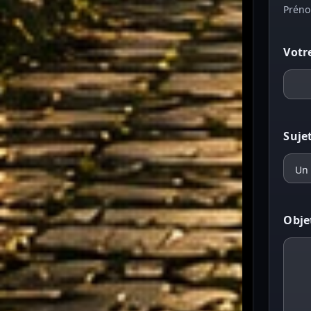
Prén
Votr
Suje
Obje