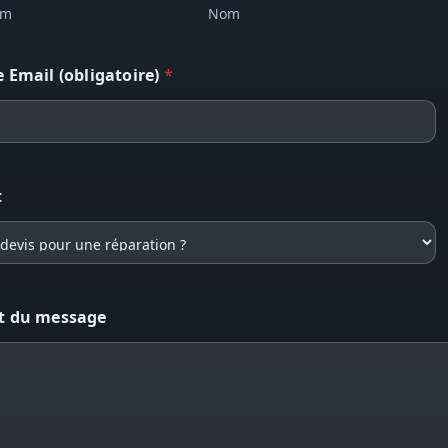
om
Nom
e Email (obligatoire)
*
t
t du message