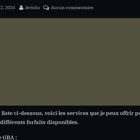
ed
By
sur
12, 2024
Jericho
Aucun commentaire
Nintendo
GameBoy
Advance
Forfait
 liste ci-dessous, voici les services que je peux offrir
 différents forfaits disponibles.
e GBA :