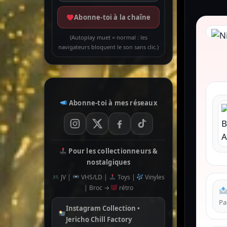
Abonne-toi à la chaîne
(Autoplay muet = normal : les
navigateurs bloquent le son sans clic.)
Abonne-toi à mes réseaux
Pour les collectionneurs &
nostalgiques
JV |
VHS/LD |
Toys |
Vinyles
| Broc →
rétro
Pa
Instagram Collection •
Jericho Chill Factory