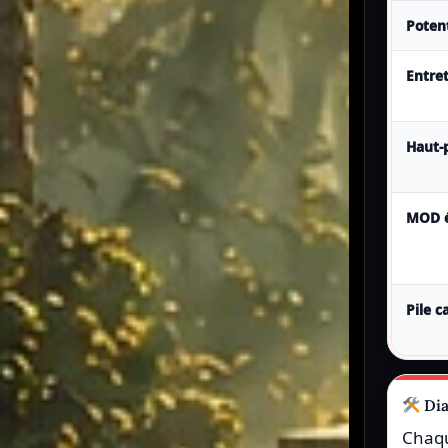
Poten
Entre
Haut-
MOD é
Pile c
Dia
Chaqu