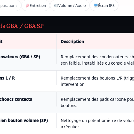
parations
Entretien
Volume / Audio
Écran IPS
ifs GBA / GBA SP
it
Description
nsateurs (GBA / SP)
Remplacement des condensateurs c
son faible, instabilités ou console viei
ns L / R
Remplacement des boutons L/R (trigg
intervention.
choucs contacts
Remplacement des pads carbone pour
boutons.
tien bouton volume (SP)
Nettoyage du potentiomètre de volu
irrégulier.