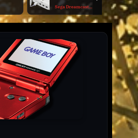
next
Sega Dreamcast
Actus Ret
Forfait