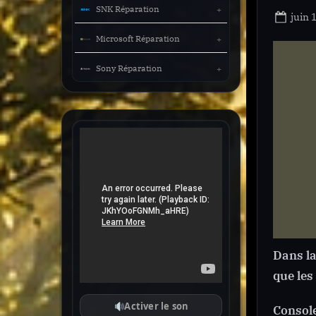
SNK Réparation
Post
juin 
on
Microsoft Réparation
Sony Réparation
Dans la
que les
Activer le son
Consol