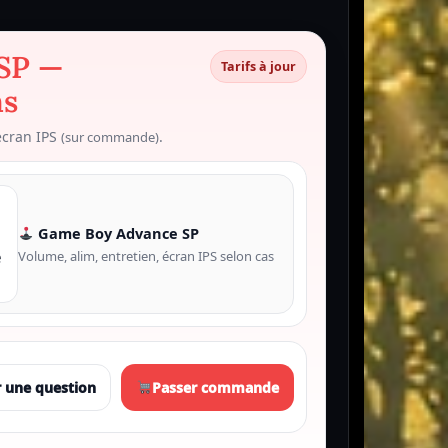
SP —
Tarifs à jour
ns
écran IPS
.
(sur commande)
Game Boy Advance SP
Volume, alim, entretien, écran IPS selon cas
 une question
Passer commande