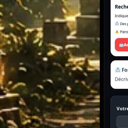
Reche
Indique
Des 
Pens
Ac
Fo
Décri
Votr