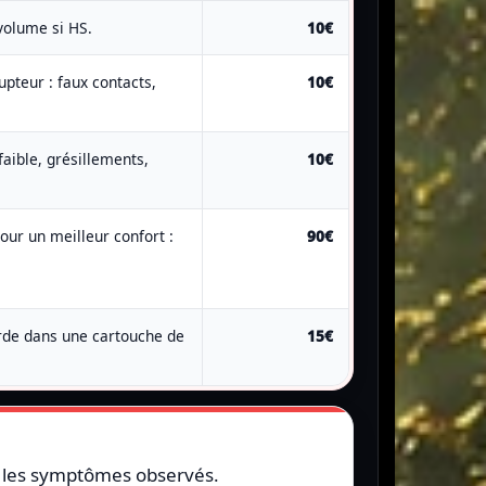
olume si HS.
10€
upteur : faux contacts,
10€
aible, grésillements,
10€
our un meilleur confort :
90€
rde dans une cartouche de
15€
t les symptômes observés.