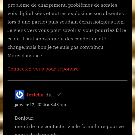
t
problème de chargement, problèmes de son(les
:
voix digitalisées et autres explosions son absentes
lors d une partie) puis soudain écran noir,plus rien.
Je viens vers vous pour savoir si vous pourriez faire
ce qu il faut.apparement des condos on été
changé,mais bon je ne suis pas convaincu.
Merci d avance
Connectez-vous pour répondre
Jericho
dit :
janvier 12, 2026 à 8:43 am
Bonjour,
merci de me contacter via le formulaire pour ce
genre de demande.