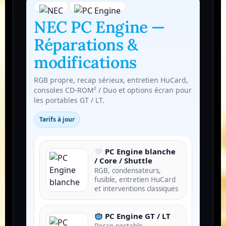
NEC PC Engine —
Réparations &
modifications
RGB propre, recap sérieux, entretien HuCard,
consoles CD-ROM² / Duo et options écran pour
les portables GT / LT.
Tarifs à jour
PC Engine blanche
/ Core / Shuttle
RGB, condensateurs,
fusible, entretien HuCard
et interventions classiques
PC Engine GT / LT