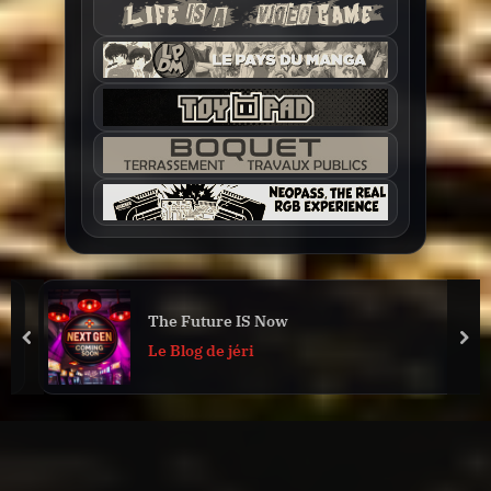
The Future IS Now
prev
nex
Le Blog de jéri