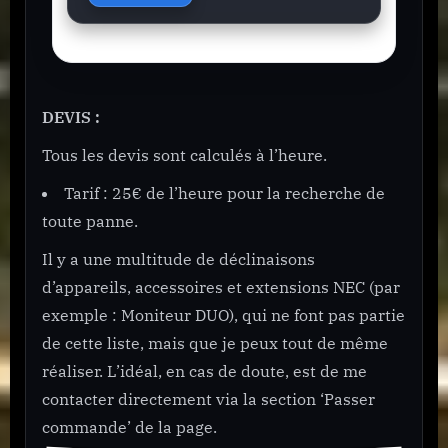
A
l
t
e
DEVIS :
r
n
Tous les devis sont calculés à l’heure.
a
Tarif : 25€ de l’heure pour la recherche de
t
toute panne.
i
v
Il y a une multitude de déclinaisons
e
d’appareils, accessoires et extensions NEC (par
:
exemple : Moniteur DUO), qui ne font pas partie
de cette liste, mais que je peux tout de même
réaliser. L’idéal, en cas de doute, est de me
contacter directement via la section ‘Passer
commande’ de la page.