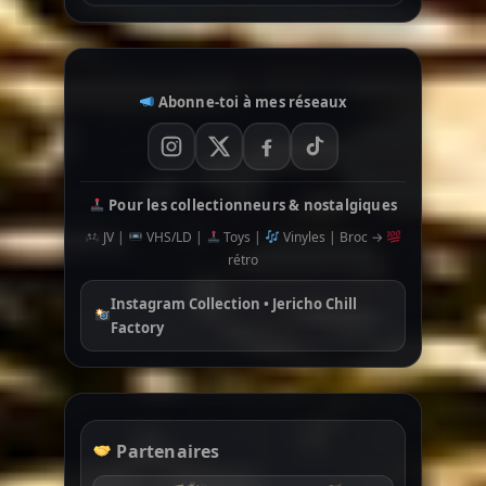
Abonne-toi à mes réseaux
Pour les collectionneurs & nostalgiques
JV |
VHS/LD |
Toys |
Vinyles | Broc →
rétro
Instagram Collection • Jericho Chill
Factory
Partenaires