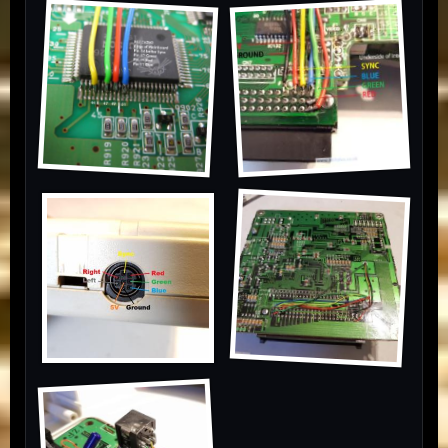
PUCE Gestion
PCE_RGB
Interface Unit
Video
PCEngine_conn
PCEngine_after
ection
_mod-1