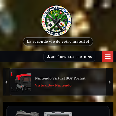
Skip
to
content
G
La seconde vie de votre matériel
e
e
k
H
i
Nintendo Virtual BOY Forfait
l
prev
nex
VirtualBoy Nintendo
l
Z
o
n