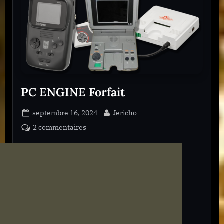
e
1
3
PC ENGINE Forfait
Posted
By
septembre 16, 2024
Jericho
on
sur
2 commentaires
PC
ENGINE
Forfait