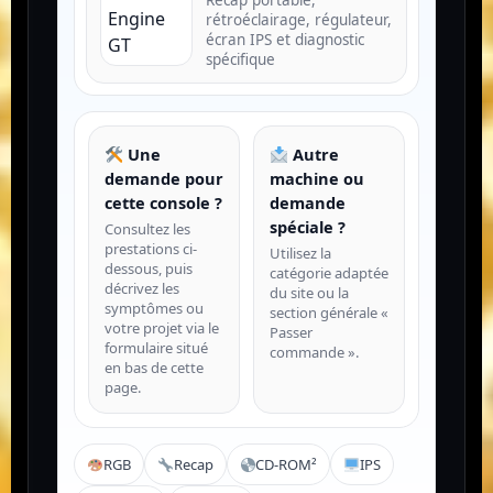
Recap portable,
rétroéclairage, régulateur,
écran IPS et diagnostic
spécifique
Une
Autre
demande pour
machine ou
cette console ?
demande
spéciale ?
Consultez les
prestations ci-
Utilisez la
dessous, puis
catégorie adaptée
décrivez les
du site ou la
symptômes ou
section générale «
votre projet via le
Passer
formulaire situé
commande ».
en bas de cette
page.
RGB
Recap
CD-ROM²
IPS