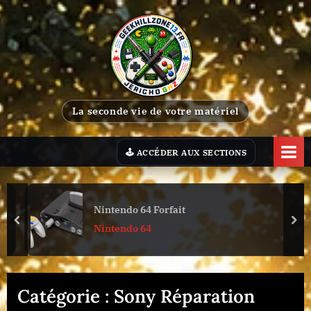
Skip
to
content
G
La seconde vie de votre matériel
e
e
k
H
i
Nintendo 64 Forfait
l
prev
nex
Nintendo 64
l
Z
o
Catégorie :
Sony Réparation
n