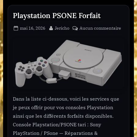
e
1
Playstation PSONE Forfait
3
Posted
By
sur
mai 16, 2026
Jericho
Aucun commentaire
on
Playsta
PSONE
Forfait
Dans la liste ci-dessous, voici les services que
je peux offrir pour vos consoles Playstation
ainsi que les différents forfaits disponibles.
Console Playstation/PSONE tari : Sony
PlayStation / PSone — Réparations &