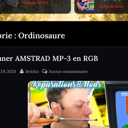
Saturn SEGA
sub-
Port Cartouch
Actus Retros
Z
menu
o
n
rie :
Ordinosaure
e
1
3
uner AMSTRAD MP-3 en RGB
ed
By
sur
19, 2024
Jericho
Aucun commentaire
Le
Tuner
AMSTRAD
MP-
3
en
RGB