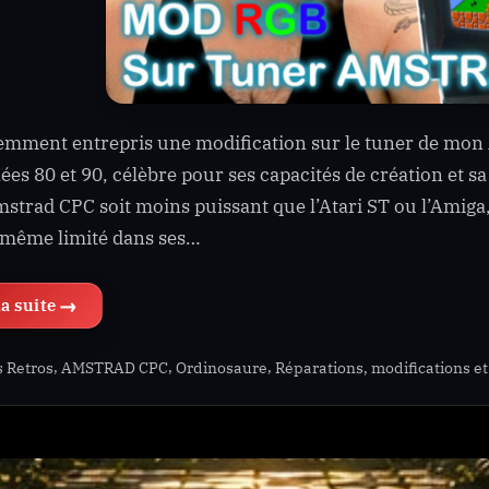
cemment entrepris une modification sur le tuner de mo
ées 80 et 90, célèbre pour ses capacités de création et 
mstrad CPC soit moins puissant que l’Atari ST ou l’Amiga
 même limité dans ses…
“Le Tuner AMSTRAD MP-3 en RGB”
,
,
,
s Retros
AMSTRAD CPC
Ordinosaure
Réparations, modifications et