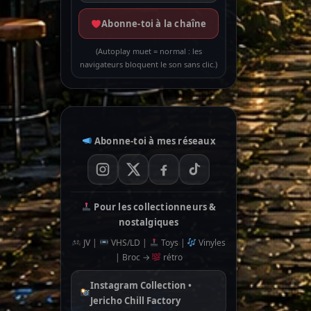
Abonne-toi à la chaîne
(Autoplay muet = normal : les
navigateurs bloquent le son sans clic.)
Abonne-toi à mes réseaux
Pour les collectionneurs &
nostalgiques
JV |
VHS/LD |
Toys |
Vinyles
| Broc →
rétro
Instagram Collection •
Jericho Chill Factory