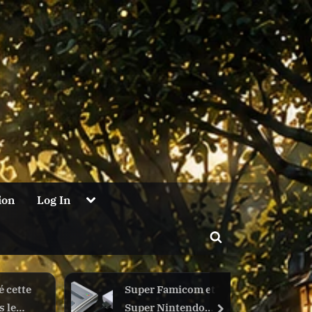
Toggle
ion
Log In
sub-
menu
Toggle
search
form
 cette
Super Famicom et
 le
Super Nintendo