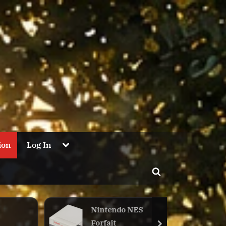
Toggle
ion
Log In
sub-
menu
Toggle
search
form
S
Atari Lynx Forfait