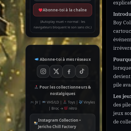
explica
Abonne-toi à la chaîne
Introdu
Boy Col
(Autoplay muet = normal : les
navigateurs bloquent le son sans clic.)
cartouc
événeme
irréver
Pourquo
Abonne-toi à mes réseaux
lorsque 
devient
pile av
Pour les collectionneurs &
nostalgiques
Les jeu
JV |
VHS/LD |
Toys |
Vinyles
des pil
| Broc →
rétro
jeux so
Instagram Collection •
de coll
Jericho Chill Factory