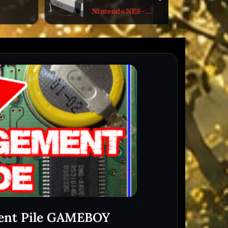
next
Atari Réparation
-
ment Pile GAMEBOY