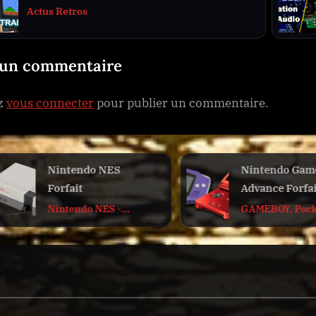
Tuto et Réparation
 un commentaire
ez
vous connecter
pour publier un commentaire.
Nintendo GameBoy
VIRTUAL BOY,
Advance Forfait
gros probleme
nappes
GAMEBOY, Pocket,
Actus Retros
Color, Advance