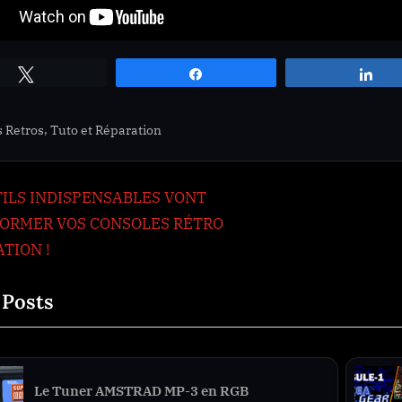
Tweetez
Partagez
Pa
,
s Retros
Tuto et Réparation
ation
TILS INDISPENSABLES VONT
ORMER VOS CONSOLES RÉTRO
TION !
le
 Posts
Réparé sa GameGear: la carte Audio