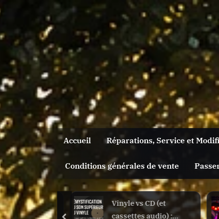
Skip
to
content
Accueil
Réparations, Service et Modif
Conditions générales de vente
Passe
Toggle
sub-
menu
vs CD (et
The Future IS Now
es audio) :
Toggle