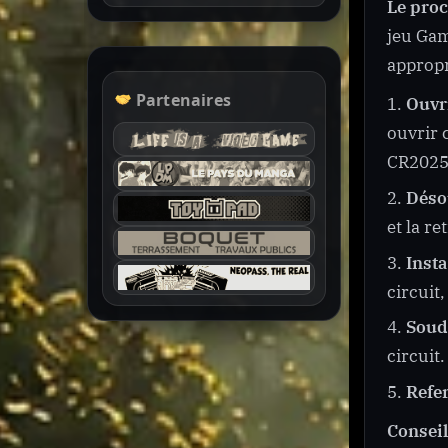
Le proc
jeu Gam
appropr
Partenaires
Ouvri
ouvrir 
CR2025
Désou
et la r
Insta
circuit,
Soude
circuit.
Refe
Conseil