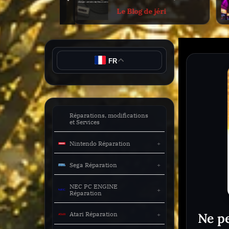
prev
Le Blog de jéri
sub-
ification d’un
de jéri
menu
audiophile
Toggle
sub-
menu
FR
Toggle
sub-
menu
Toggle
Réparations, modifications
sub-
et Services
menu
Nintendo Réparation
Toggle
sub-
Sega Réparation
menu
NEC PC ENGINE
Toggle
Réparation
sub-
menu
Ne p
Atari Réparation