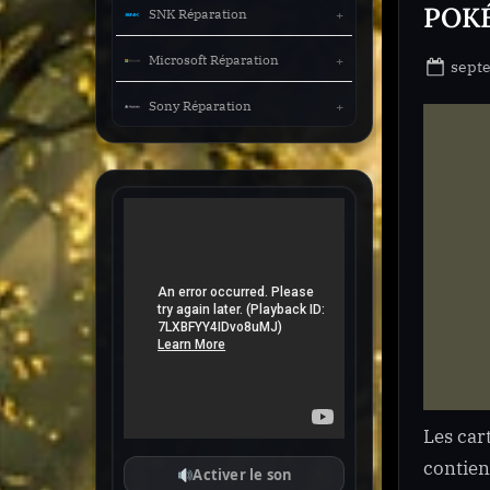
POKÉ
SNK Réparation
Microsoft Réparation
Post
sept
on
Sony Réparation
Les car
contien
Activer le son