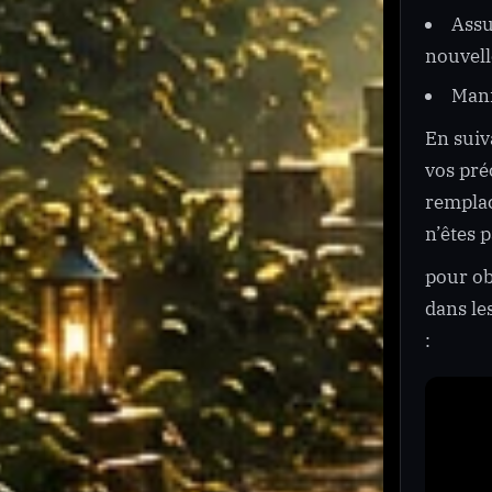
Assu
nouvell
Mani
En suiv
vos pré
remplac
n’êtes 
pour ob
dans le
: