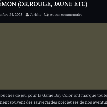
MON (OR,ROUGE, JAUNE ETC)
ed
By
sur
embre 24, 2023
Jericho
Aucun commentaire
Ne
perdez
plus
vos
sauvegardes
!
Changement
Pile
GAMEBOY
POKÉMON
(OR,ROUGE,
JAUNE
ETC)
touches de jeu pour la Game Boy Color ont marqué toute
nent souvent des sauvegardes précieuses de nos aventur