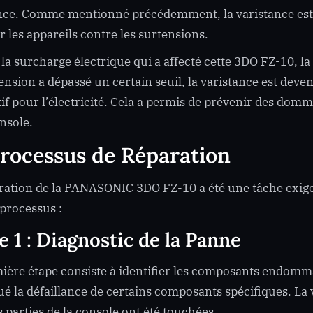
nce. Comme mentionné précédemment, la varistance es
r les appareils contre les surtensions.
 la surcharge électrique qui a affecté cette 3DO FZ-10, la 
tension a dépassé un certain seuil, la varistance est dev
tif pour l’électricité. Cela a permis de prévenir des d
onsole.
rocessus de Réparation
ration de la PANASONIC 3DO FZ-10 a été une tâche exigean
 processus :
e 1 : Diagnostic de la Panne
ière étape consiste à identifier les composants endomma
é la défaillance de certains composants spécifiques. La va
s parties de la console ont été touchées.