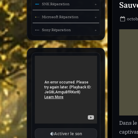
Sauv
SNK Réparation
Microsoft Réparation
Post
octob
on
Sony Réparation
Dans le
captiva
Activer le son