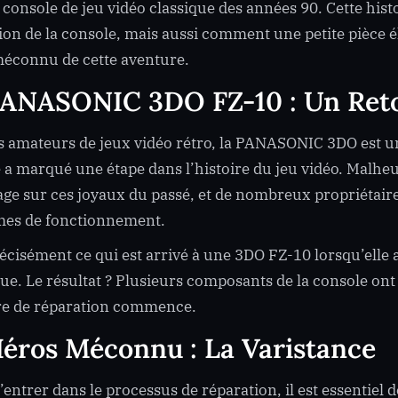
 console de jeu vidéo classique des années 90. Cette his
du
ion de la console, mais aussi comment une petite pièce él
Jeu
Vidéo
éconnu de cette aventure.
PANASONIC 3DO FZ-10 : Un Reto
s amateurs de jeux vidéo rétro, la PANASONIC 3DO est u
 a marqué une étape dans l’histoire du jeu vidéo. Malh
age sur ces joyaux du passé, et de nombreux propriétair
mes de fonctionnement.
récisément ce qui est arrivé à une 3DO FZ-10 lorsqu’elle
que. Le résultat ? Plusieurs composants de la console on
re de réparation commence.
éros Méconnu : La Varistance
’entrer dans le processus de réparation, il est essentiel 