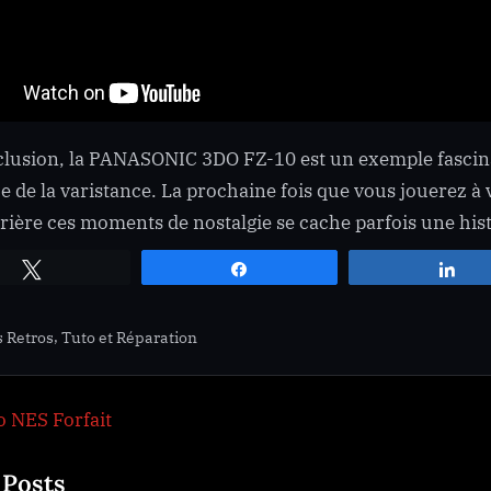
lusion, la PANASONIC 3DO FZ-10 est un exemple fascinan
ce de la varistance. La prochaine fois que vous jouerez à
rière ces moments de nostalgie se cache parfois une his
Tweetez
Partagez
Pa
,
s Retros
Tuto et Réparation
ation
 NES Forfait
 Posts