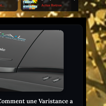
next
nappes
t
Actus Retros
Comment une Varistance a