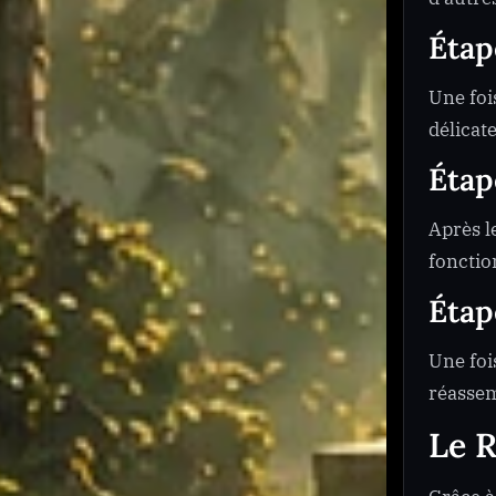
Étap
Une foi
délicat
Étap
Après l
fonctio
Étap
Une foi
réassem
Le R