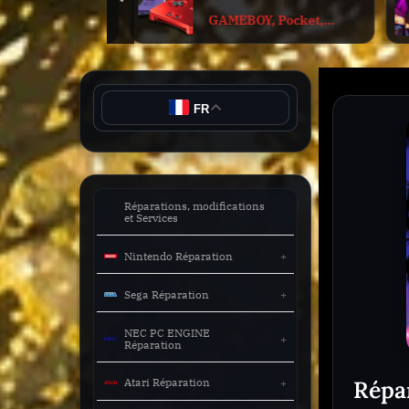
prev
sub-
etros
GAMEBOY, Pocket,
menu
Color, Advance
Toggle
sub-
menu
FR
Toggle
sub-
menu
Toggle
Réparations, modifications
sub-
et Services
menu
Nintendo Réparation
Toggle
sub-
Sega Réparation
menu
NEC PC ENGINE
Toggle
Réparation
sub-
menu
Répa
Atari Réparation