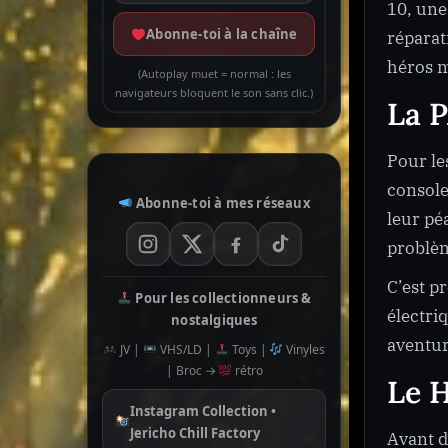
10, une
Abonne-toi à la chaîne
réparat
héros m
(Autoplay muet = normal : les
navigateurs bloquent le son sans clic.)
La 
Pour le
console
Abonne-toi à mes réseaux
leur pé
problè
C’est p
Pour les collectionneurs &
électri
nostalgiques
aventu
JV |
VHS/LD |
Toys |
Vinyles
| Broc →
rétro
Le H
Instagram Collection •
Jericho Chill Factory
Avant d