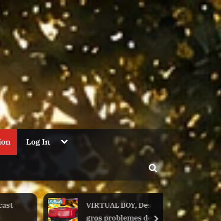
Toggle
ion
Log In
sub-
menu
Toggle
search
form
cast
VIRTUAL BOY, Des
gros problemes de