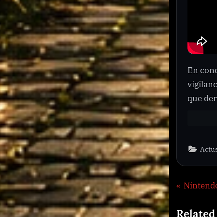
En conc
vigilan
que der
Actu
Navig
P
Nintendo
r
de
Related
e