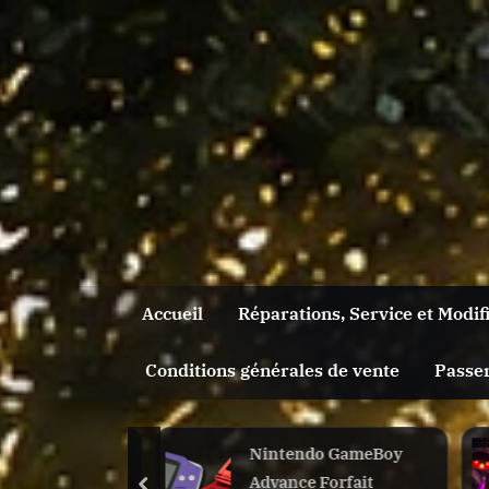
Skip
to
content
Accueil
Réparations, Service et Modif
Conditions générales de vente
Passe
Toggle
sub-
menu
tualBoy ne
Nintendo GameBoy
nnais plus.
Advance Forfait
Toggle