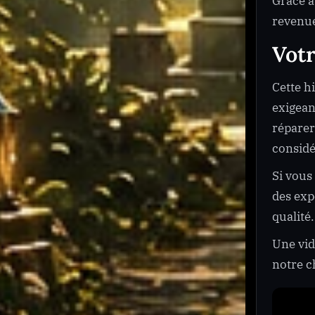
Grâce à
revenue
Votr
Cette h
exigean
réparer
considé
Si vous
des exp
qualité.
Une vid
notre 