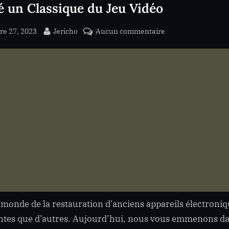
é un Classique du Jeu Vidéo
ed
By
sur
re 27, 2023
Jericho
Aucun commentaire
Réparation
de
la
PANASONIC
3DO
FZ-
10
:
Comment
une
Varistance
a
Sauvé
 monde de la restauration d’anciens appareils électroniq
un
ntes que d’autres. Aujourd’hui, nous vous emmenons 
Classique