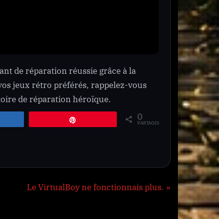
t de réparation réussie grâce à la
 vos jeux rétro préférés, rappelez-vous
toire de réparation héroïque.
0
rtagez
Épingle
PARTAGES
N
Le VirtualBoy ne fonctionnais plus.
e
x