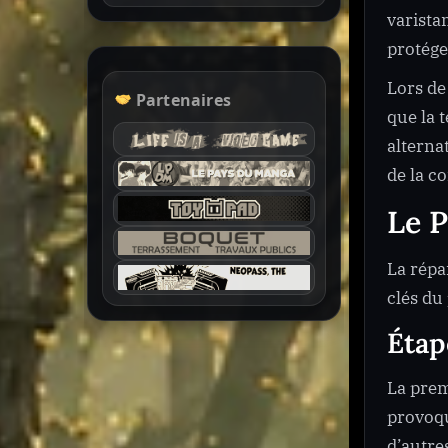
varista
protége
Lors de
Partenaires
que la 
alterna
de la c
Le P
La répa
clés du
Étap
La prem
provoqu
d’autre